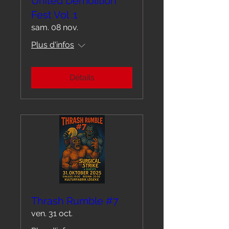
United Demolition
Fest Vol .1
sam. 08 nov.
Plus d'infos
Détails
Thrash Rumble #7
ven. 31 oct.