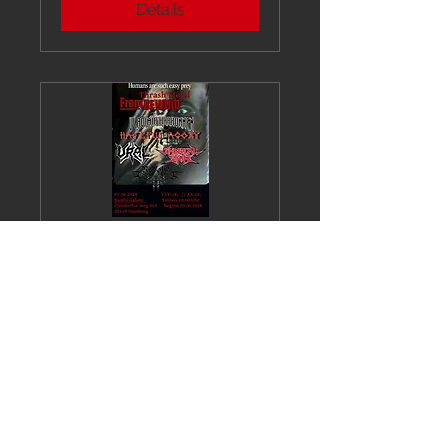
Détails
Thrash Metal From
Beyond
ven. 07 juin
Plus d'infos
Détails